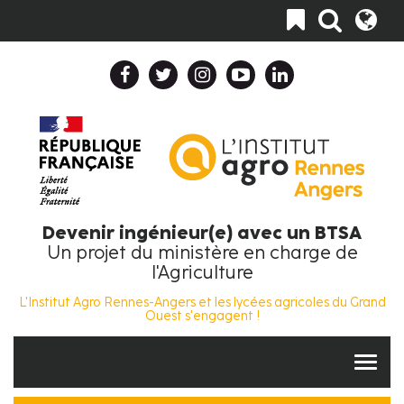
Aller
Toggle
au
navigation
contenu
principal
Header
Top
Navigation
Collapse
Fr
Devenir ingénieur(e) avec un BTSA
Un projet du ministère en charge de
l'Agriculture
L'Institut Agro Rennes-Angers et les lycées agricoles du Grand
Ouest s'engagent !