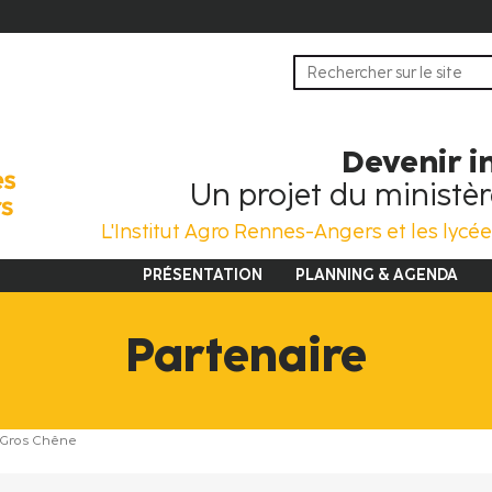
Devenir i
Un projet du ministèr
L'Institut Agro Rennes-Angers et les lycé
PRÉSENTATION
PLANNING & AGENDA
Partenaire
 Gros Chêne