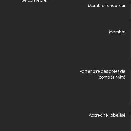
page
Se connecter
Connexion
Membre fondateur
Membre
Partenaire des pôles de
compétitivité
Accrédité, labellisé