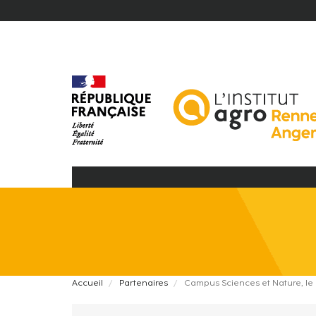
Aller
Header
au
contenu
Top
principal
Header
Navigation
Top
Fr
Navigation
Collapse
Fr
Fil
Accueil
Partenaires
Campus Sciences et Nature, le
d'Ariane