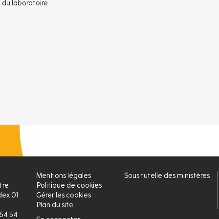
t du laboratoire.
Mentions légales
Sous tutelle des ministères
Pied
tre
Politique de cookies
ex 01
Gérer les cookies
de
Plan du site
2 54 54