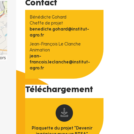
Contact
Bénédicte Gohard
Cheffe de projet
benedicte.gohard@institut-
agro.fr
Jean-François Le Clanche
Animation
jean-
ors
francois.leclanche@institut-
agro.fr
Téléchargement
Plaquette du projet "Devenir