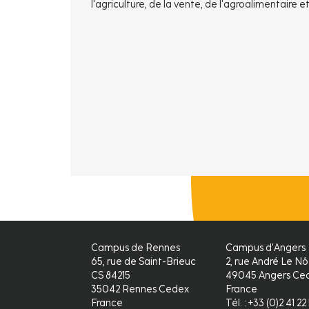
l'agriculture, de la vente, de l'agroalimentaire e
Campus de Rennes
Campus d'Angers
65, rue de Saint-Brieuc
2, rue André Le Nô
CS 84215
49045 Angers Ced
35042 Rennes Cedex
France
France
Tél. : +33 (0)2 41 2